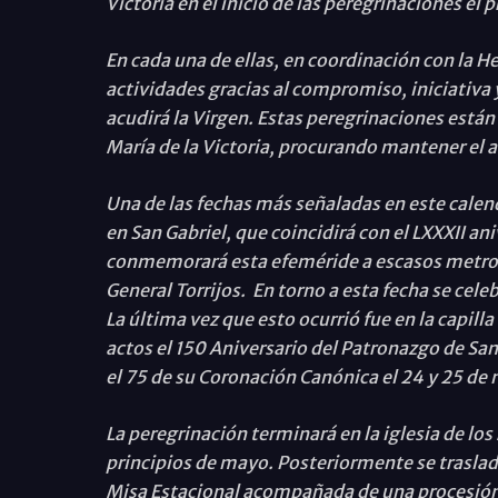
Victoria en el inicio de las peregrinaciones el
En cada una de ellas, en coordinación con la H
actividades gracias al compromiso, iniciativa y
acudirá la Virgen. Estas peregrinaciones están
María de la Victoria, procurando mantener el 
Una de las fechas más señaladas en este calend
en San Gabriel, que coincidirá con el LXXXII an
conmemorará esta efeméride a escasos metros d
General Torrijos. En torno a esta fecha se cel
La última vez que esto ocurrió fue en la capilla
actos el 150 Aniversario del Patronazgo de Sant
el 75 de su Coronación Canónica el 24 y 25 de
La peregrinación terminará en la iglesia de lo
principios de mayo. Posteriormente se traslada
Misa Estacional acompañada de una procesión e