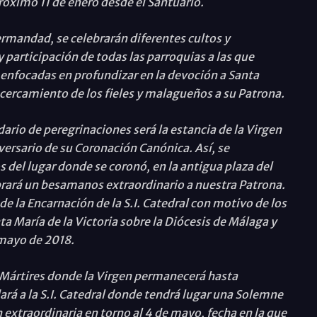
 próximo 11 de enero desde el Santuario.
ermandad, se celebrarán diferentes cultos y
 participación de todas las parroquias a las que
 enfocadas en profundizar en la devoción a Santa
acercamiento de los fieles y malagueños a su Patrona.
ario de peregrinaciones será la estancia de la Virgen
iversario de su Coronación Canónica. Así, se
el lugar donde se coronó, en la antigua plaza del
ebrará un besamanos extraordinario a nuestra Patrona.
 de la Encarnación de la S.I. Catedral con motivo de los
a María de la Victoria sobre la Diócesis de Málaga y
 mayo de 2018.
s Mártires donde la Virgen permanecerá hasta
rá a la S.I. Catedral donde tendrá lugar una Solemne
xtraordinaria en torno al 4 de mayo, fecha en la que