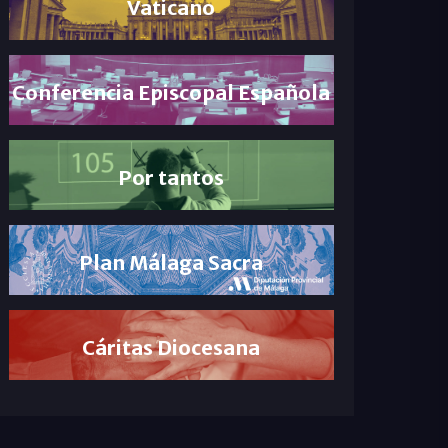
Vaticano
Conferencia Episcopal Española
Por tantos
Plan Málaga Sacra
Cáritas Diocesana