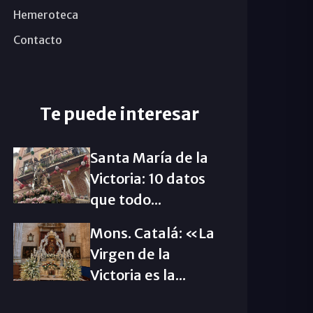
Hemeroteca
Contacto
Te puede interesar
Santa María de la
Victoria: 10 datos
que todo...
Mons. Catalá: «La
Virgen de la
Victoria es la...