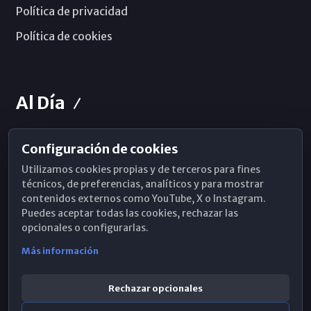
Política de privacidad
Política de cookies
Al Día
Configuración de cookies
Horarios de Misa
Utilizamos cookies propias y de terceros para fines
Hemeroteca
técnicos, de preferencias, analíticos y para mostrar
contenidos externos como YouTube, X o Instagram.
WhatsApp
Puedes aceptar todas las cookies, rechazar las
opcionales o configurarlas.
Más información
Rechazar opcionales