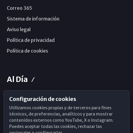
Correo 365
Sistema de información
Aviso legal
Política de privacidad
Política de cookies
Al Día
Configuración de cookies
Horarios de Misa
Utilizamos cookies propias y de terceros para fines
Hemeroteca
técnicos, de preferencias, analíticos y para mostrar
contenidos externos como YouTube, X o Instagram.
WhatsApp
Puedes aceptar todas las cookies, rechazar las
opcionales o configurarlas.