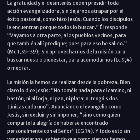
La gratuidad y el desinterés deben presidir toda
acción evangelizadora, sin dejarnos atrapar por el
éxito pastoral, como hizo Jesús. Cuando los discípulos
le encuentran porque todos lo buscan.” Él responde
“Vayamos a otra parte, a los pueblos vecinos, para
que también allí predique; pues para eso he salido.”
(Mc 1,35-39); Sin aprovecharnos de la misión para
buscar nuestro bienestar, para acomodarnos (Lc 9,4)
o medrar.
La misión la hemos de realizar desde la pobreza. Bien
claro lo dice Jesús: “No toméis nada para el camino, ni
bastón, ni alforja, ni pan, ni plata; ni tengáis dos
túnicas cada uno”. Anunciando el evangelio como
Jesús, sin excluir y sin imponer, “sino como quien
comparte la alegría de haberse encontrado
personalmente con el Señor” (EG 14). Y todo esto sin
vanagloriarnos, sabiendo que como siervos hemos