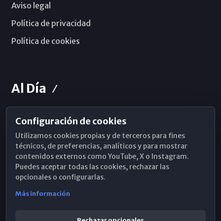
Aviso legal
Política de privacidad
Política de cookies
Al Día
Configuración de cookies
Horarios de Misa
Utilizamos cookies propias y de terceros para fines
Hemeroteca
técnicos, de preferencias, analíticos y para mostrar
contenidos externos como YouTube, X o Instagram.
WhatsApp
Puedes aceptar todas las cookies, rechazar las
opcionales o configurarlas.
Más información
Rechazar opcionales