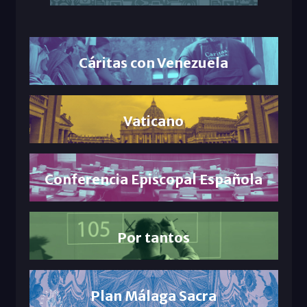
Cáritas con Venezuela
Vaticano
Conferencia Episcopal Española
Por tantos
Plan Málaga Sacra