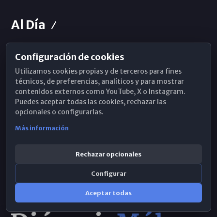
Al Día
Configuración de cookies
Horarios de Misa
Utilizamos cookies propias y de terceros para fines
Hemeroteca
técnicos, de preferencias, analíticos y para mostrar
contenidos externos como YouTube, X o Instagram.
WhatsApp
Puedes aceptar todas las cookies, rechazar las
opcionales o configurarlas.
Más información
Rechazar opcionales
Configurar
Aceptar todas