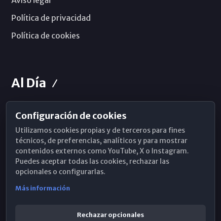
Aviso legal
Política de privacidad
Política de cookies
Al Día
Configuración de cookies
Horarios de Misa
Utilizamos cookies propias y de terceros para fines
Hemeroteca
técnicos, de preferencias, analíticos y para mostrar
contenidos externos como YouTube, X o Instagram.
WhatsApp
Puedes aceptar todas las cookies, rechazar las
opcionales o configurarlas.
Más información
Rechazar opcionales