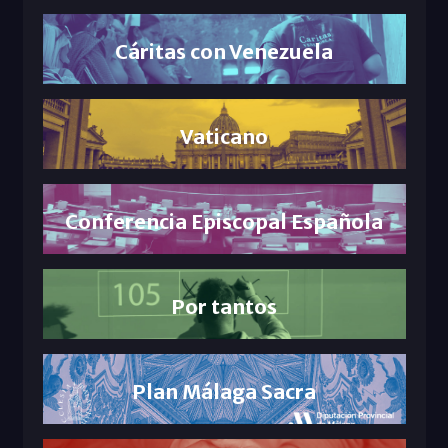
Cáritas con Venezuela
Vaticano
Conferencia Episcopal Española
Por tantos
Plan Málaga Sacra