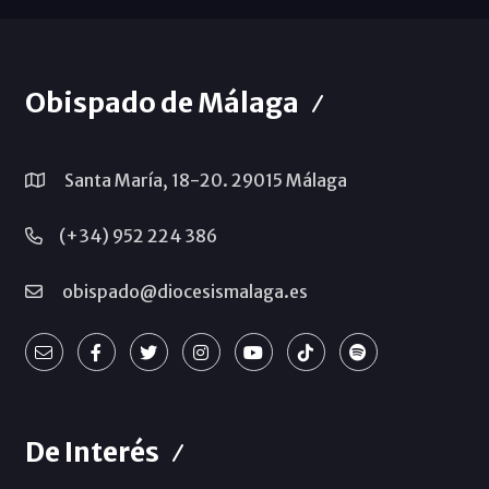
Obispado de Málaga
Santa María, 18-20. 29015 Málaga
(+34) 952 224 386
obispado@diocesismalaga.es
De Interés