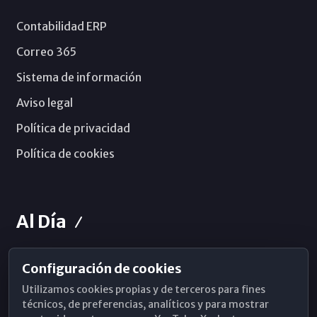
Contabilidad ERP
Correo 365
Sistema de información
Aviso legal
Política de privacidad
Política de cookies
Al Día
Configuración de cookies
Horarios de Misa
Utilizamos cookies propias y de terceros para fines
Hemeroteca
técnicos, de preferencias, analíticos y para mostrar