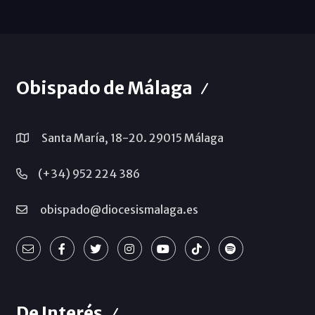
Obispado de Málaga
Santa María, 18-20. 29015 Málaga
(+34) 952 224 386
obispado@diocesismalaga.es
De Interés