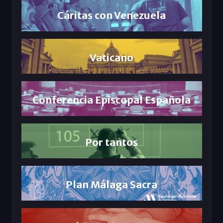
Cáritas con Venezuela
Vaticano
Conferencia Episcopal Española
Por tantos
Plan Málaga Sacra