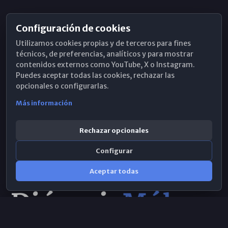
Configuración de cookies
Horarios de Misa
Utilizamos cookies propias y de terceros para fines
Hemeroteca
técnicos, de preferencias, analíticos y para mostrar
contenidos externos como YouTube, X o Instagram.
WhatsApp
Puedes aceptar todas las cookies, rechazar las
opcionales o configurarlas.
Más información
Rechazar opcionales
Configurar
Aceptar todas
Consulta IA
×