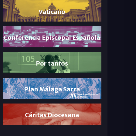
Vaticano
Conferencia Episcopal Española
Por tantos
Plan Málaga Sacra
Cáritas Diocesana