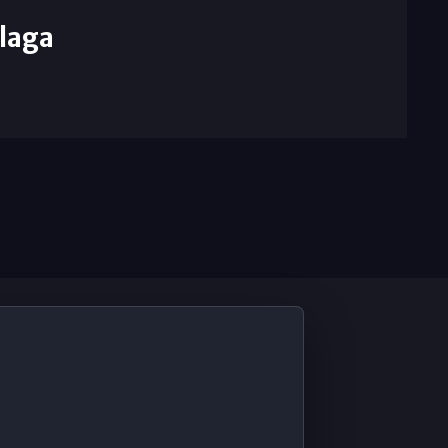
laga
De Interés