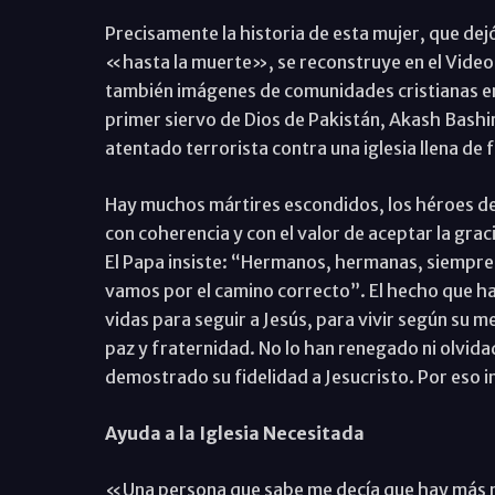
Precisamente la historia de esta mujer, que de
«hasta la muerte», se reconstruye en el Video 
también imágenes de comunidades cristianas en p
primer siervo de Dios de Pakistán, Akash Bashir
atentado terrorista contra una iglesia llena de f
Hay muchos mártires escondidos, los héroes del
con coherencia y con el valor de aceptar la grac
El Papa insiste: “Hermanos, hermanas, siempre 
vamos por el camino correcto”. El hecho que ha
vidas para seguir a Jesús, para vivir según su 
paz y fraternidad. No lo han renegado ni olvida
demostrado su fidelidad a Jesucristo. Por eso in
Ayuda a la Iglesia Necesitada
«Una persona que sabe me decía que hay más má