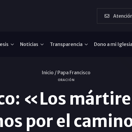
Atención
esis
Noticias
Transparencia
Dono a mi Iglesi
Inicio /
Papa Francisco
ORACIÓN
co: «Los mártires
os por el camin