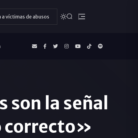
 a víctimas de abusos
a
 son la señal
o correcto»