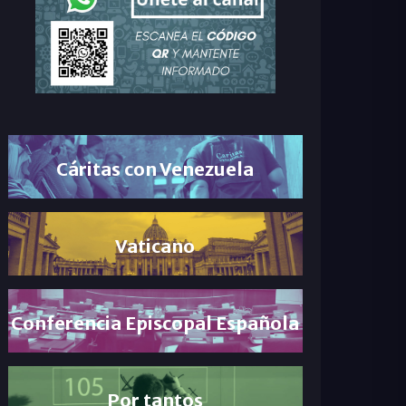
Cáritas con Venezuela
Vaticano
Conferencia Episcopal Española
Por tantos