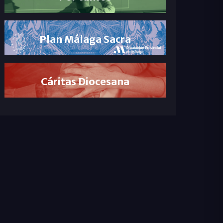
Plan Málaga Sacra
Cáritas Diocesana