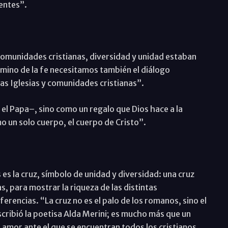
rentes”.
comunidades cristianas, diversidad y unidad estaban
mino de la fe necesitamos también el diálogo
s Iglesias y comunidades cristianas”.
l Papa–, sino como un regalo que Dios hace a la
 un solo cuerpo, el cuerpo de Cristo”.
 es la cruz, símbolo de unidad y diversidad: una cruz
, para mostrar la riqueza de las distintas
erencias. “La cruz no es el palo de los romanos, sino el
scribió la poetisa Alda Merini; es mucho más que un
e amor ante el que se encuentran todos los cristianos,