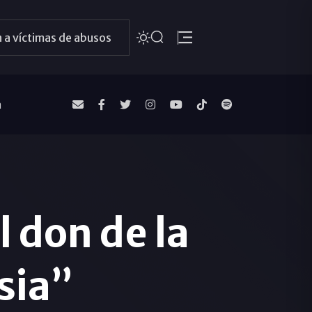
 a víctimas de abusos
a
l don de la
sia”