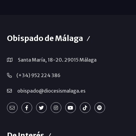
Obispado de Málaga
Santa María, 18-20. 29015 Málaga
(+34) 952 224 386
obispado@diocesismalaga.es
De Interés