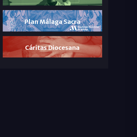
Plan Málaga Sacra
Cáritas Diocesana