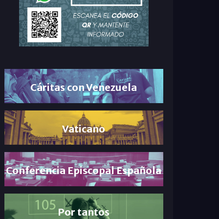
Cáritas con Venezuela
Vaticano
Conferencia Episcopal Española
Por tantos