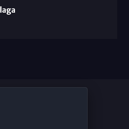
laga
De Interés