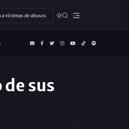
 a víctimas de abusos
a
o de sus