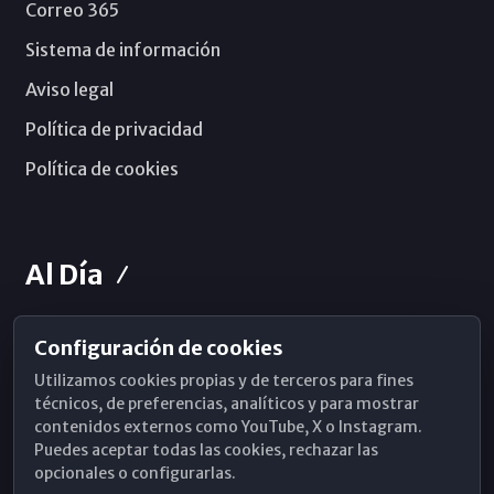
Correo 365
Sistema de información
Aviso legal
Política de privacidad
Política de cookies
Al Día
Configuración de cookies
Horarios de Misa
Utilizamos cookies propias y de terceros para fines
Hemeroteca
técnicos, de preferencias, analíticos y para mostrar
contenidos externos como YouTube, X o Instagram.
WhatsApp
Puedes aceptar todas las cookies, rechazar las
opcionales o configurarlas.