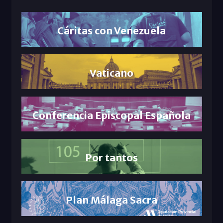
Cáritas con Venezuela
Vaticano
Conferencia Episcopal Española
Por tantos
Plan Málaga Sacra