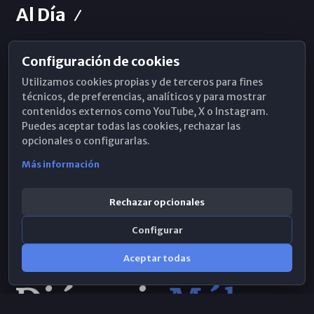
Al Día
Configuración de cookies
Horarios de Misa
Utilizamos cookies propias y de terceros para fines
Hemeroteca
técnicos, de preferencias, analíticos y para mostrar
contenidos externos como YouTube, X o Instagram.
WhatsApp
Puedes aceptar todas las cookies, rechazar las
opcionales o configurarlas.
Más información
Rechazar opcionales
Configurar
Aceptar todas