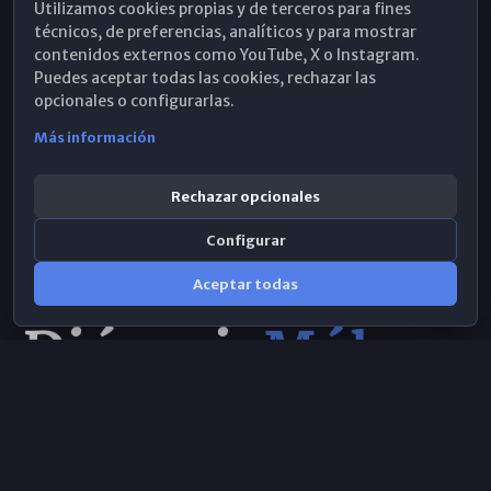
Utilizamos cookies propias y de terceros para fines
Hemeroteca
técnicos, de preferencias, analíticos y para mostrar
contenidos externos como YouTube, X o Instagram.
WhatsApp
Puedes aceptar todas las cookies, rechazar las
opcionales o configurarlas.
Más información
Rechazar opcionales
Configurar
Aceptar todas
Consulta IA
×
© 2026 Obispado de Málaga
Selecciona el área y realiza tu consulta