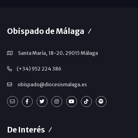
Obispado de Málaga
Santa María, 18-20. 29015 Málaga
(+34) 952 224 386
obispado@diocesismalaga.es
De Interés