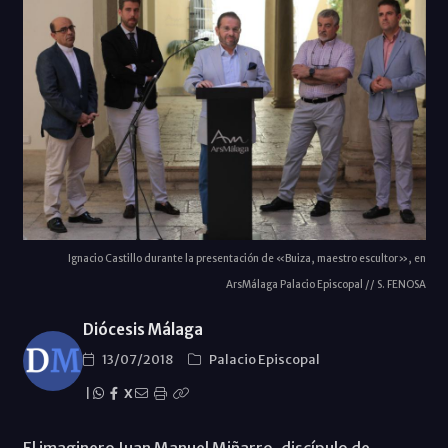
Ignacio Castillo durante la presentación de «Buiza, maestro escultor», en
ArsMálaga Palacio Episcopal // S. FENOSA
Diócesis Málaga
13/07/2018
Palacio Episcopal
|
X
El imaginero Juan Manuel Miñarro, discípulo de