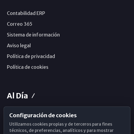
Contabilidad ERP
Correo 365
Sistema de información
Aviso legal
Política de privacidad
Política de cookies
Al Día
Configuración de cookies
Horarios de Misa
Utilizamos cookies propias y de terceros para fines
Hemeroteca
técnicos, de preferencias, analíticos y para mostrar