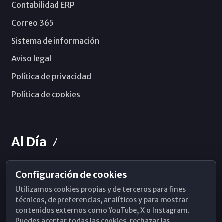
Contabilidad ERP
Correo 365
Sistema de información
Aviso legal
Política de privacidad
Política de cookies
Al Día
Configuración de cookies
Horarios de Misa
Utilizamos cookies propias y de terceros para fines
Hemeroteca
técnicos, de preferencias, analíticos y para mostrar
contenidos externos como YouTube, X o Instagram.
WhatsApp
Puedes aceptar todas las cookies, rechazar las