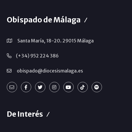
Obispado de Málaga
Santa María, 18-20. 29015 Málaga
(+34) 952 224 386
obispado@diocesismalaga.es
De Interés