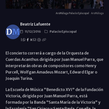
ArsMálaga Palacio Episcopal
ArsMálaga
Beatriz Lafuente
11/12/2016
Palacio Episcopal
|
X
El concierto correrá a cargo de la Orquesta de
Cuerdas Acanthus dirigida por Juan Manuel Parra, que
interpretarán obras de compositores como Henry
Purcell, Wolfgan Amadeus Mozart, Edward Elgar o
Joaquin Turina.
La Escuela de Música "Benedicto XVI" de la Fundación
Victoria, dirigida por Juan Manuel Parra, está
formada por la Banda "Santa María de la Victoria" y
la Escolanía "San Ciriaco y Santa Paula. Con ella, la