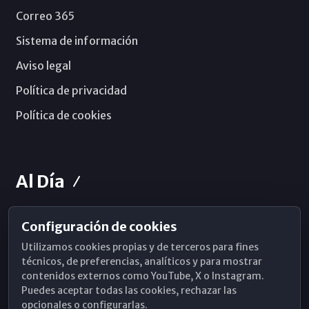
Correo 365
Sistema de información
Aviso legal
Política de privacidad
Política de cookies
Al Día
Configuración de cookies
Horarios de Misa
Utilizamos cookies propias y de terceros para fines
Hemeroteca
técnicos, de preferencias, analíticos y para mostrar
contenidos externos como YouTube, X o Instagram.
WhatsApp
Puedes aceptar todas las cookies, rechazar las
opcionales o configurarlas.