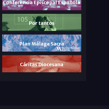
Conferencia Episcopal Española
Por tantos
Plan Málaga Sacra
Cáritas Diocesana