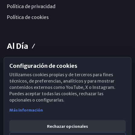
Política de privacidad
Política de cookies
Al Día
Configuración de cookies
Horarios de Misa
Utilizamos cookies propias y de terceros para fines
Hemeroteca
técnicos, de preferencias, analíticos y para mostrar
contenidos externos como YouTube, X o Instagram.
WhatsApp
Puedes aceptar todas las cookies, rechazar las
opcionales o configurarlas.
Más información
Rechazar opcionales