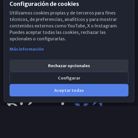
Configuración de cookies
Horarios de Misa
Utilizamos cookies propias y de terceros para fines
Hemeroteca
técnicos, de preferencias, analíticos y para mostrar
contenidos externos como YouTube, X o Instagram.
WhatsApp
Puedes aceptar todas las cookies, rechazar las
opcionales o configurarlas.
Más información
Rechazar opcionales
Configurar
Aceptar todas
Consulta IA
×
© 2026 Obispado de Málaga
Selecciona el área y realiza tu consulta