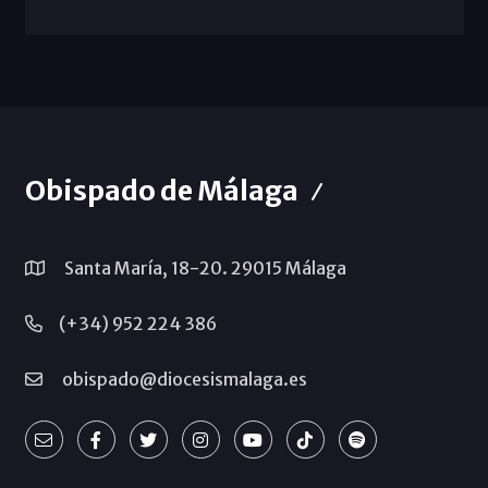
Obispado de Málaga
Santa María, 18-20. 29015 Málaga
(+34) 952 224 386
obispado@diocesismalaga.es