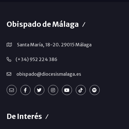
Obispado de Málaga
Santa María, 18-20. 29015 Málaga
(+34) 952 224 386
obispado@diocesismalaga.es
De Interés