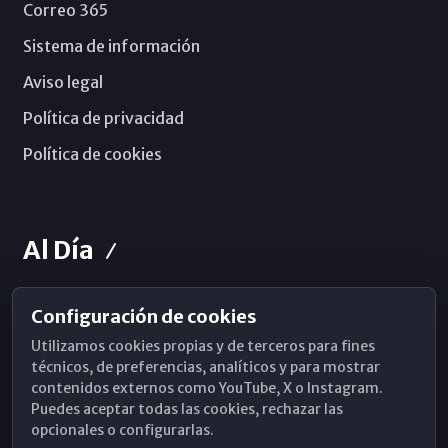
Correo 365
Sistema de información
Aviso legal
Política de privacidad
Política de cookies
Al Día
Configuración de cookies
Horarios de Misa
Utilizamos cookies propias y de terceros para fines
Hemeroteca
técnicos, de preferencias, analíticos y para mostrar
contenidos externos como YouTube, X o Instagram.
WhatsApp
Puedes aceptar todas las cookies, rechazar las
opcionales o configurarlas.