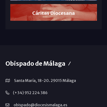
Cáritas Diocesana
Obispado de Málaga
Santa María, 18-20. 29015 Málaga
(+34) 952 224 386
obispado@diocesismalaga.es