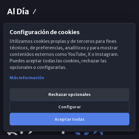
Al Día
Configuración de cookies
Horarios de Misa
Utilizamos cookies propias y de terceros para fines
Hemeroteca
técnicos, de preferencias, analíticos y para mostrar
contenidos externos como YouTube, X o Instagram.
WhatsApp
Puedes aceptar todas las cookies, rechazar las
opcionales o configurarlas.
Más información
Rechazar opcionales
Configurar
Aceptar todas