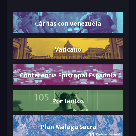
Cáritas con Venezuela
Vaticano
Conferencia Episcopal Española
Por tantos
Plan Málaga Sacra