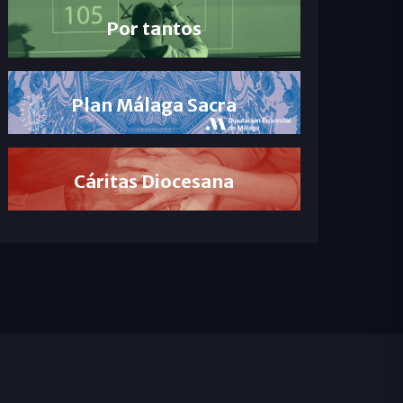
Por tantos
Plan Málaga Sacra
Cáritas Diocesana