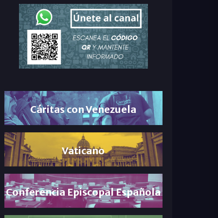
Cáritas con Venezuela
Vaticano
Conferencia Episcopal Española