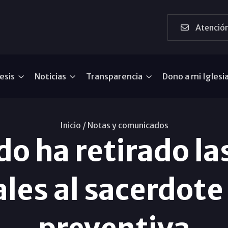
Atención
esis
Noticias
Transparencia
Dono a mi Iglesi
Inicio /
Notas y comunicados
do ha retirado las
les al sacerdote