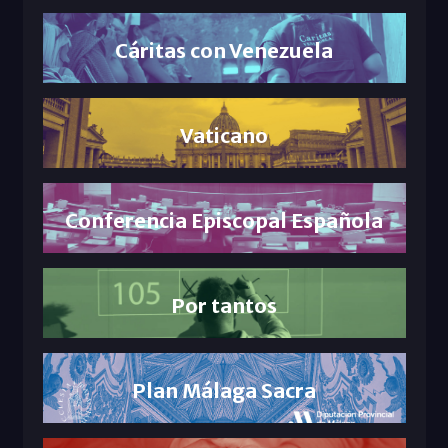
Cáritas con Venezuela
Vaticano
Conferencia Episcopal Española
Por tantos
Plan Málaga Sacra