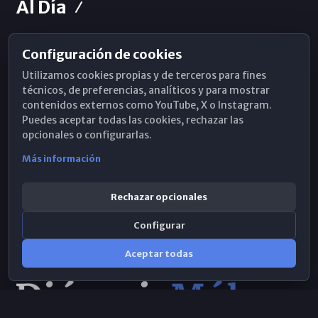
Al Día
Configuración de cookies
Horarios de Misa
Utilizamos cookies propias y de terceros para fines
Hemeroteca
técnicos, de preferencias, analíticos y para mostrar
contenidos externos como YouTube, X o Instagram.
WhatsApp
Puedes aceptar todas las cookies, rechazar las
opcionales o configurarlas.
Más información
Rechazar opcionales
Configurar
Aceptar todas
Consulta IA
×