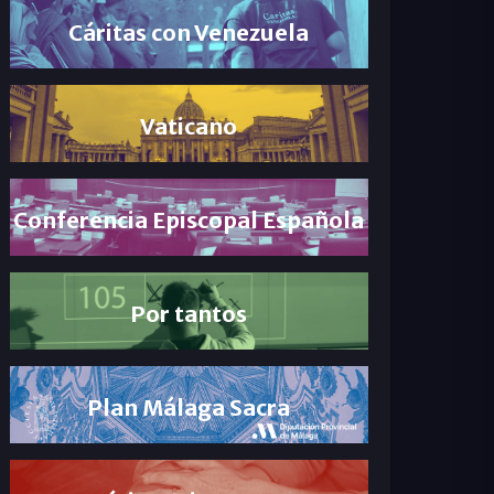
Cáritas con Venezuela
Vaticano
Conferencia Episcopal Española
Por tantos
Plan Málaga Sacra