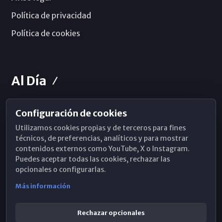
Política de privacidad
Política de cookies
Al Día
Configuración de cookies
Horarios de Misa
Utilizamos cookies propias y de terceros para fines
Hemeroteca
técnicos, de preferencias, analíticos y para mostrar
contenidos externos como YouTube, X o Instagram.
WhatsApp
Puedes aceptar todas las cookies, rechazar las
opcionales o configurarlas.
Más información
Rechazar opcionales