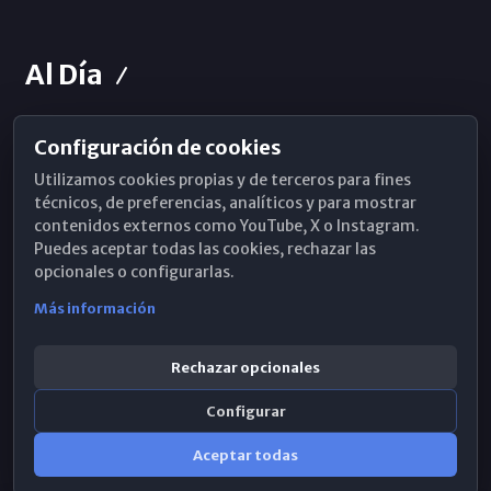
Al Día
Configuración de cookies
Horarios de Misa
Utilizamos cookies propias y de terceros para fines
Hemeroteca
técnicos, de preferencias, analíticos y para mostrar
contenidos externos como YouTube, X o Instagram.
WhatsApp
Puedes aceptar todas las cookies, rechazar las
opcionales o configurarlas.
Más información
Rechazar opcionales
Configurar
Aceptar todas