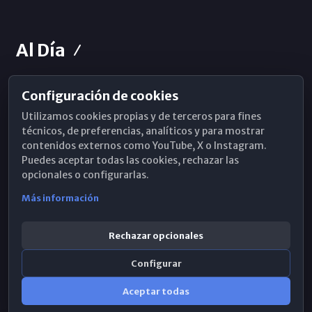
Al Día
Configuración de cookies
Horarios de Misa
Utilizamos cookies propias y de terceros para fines
Hemeroteca
técnicos, de preferencias, analíticos y para mostrar
contenidos externos como YouTube, X o Instagram.
WhatsApp
Puedes aceptar todas las cookies, rechazar las
opcionales o configurarlas.
Más información
Rechazar opcionales
Configurar
Aceptar todas