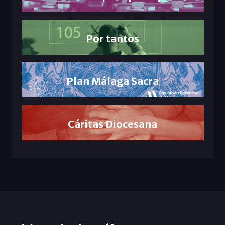
Por tantos
Plan Málaga Sacra
Cáritas Diocesana