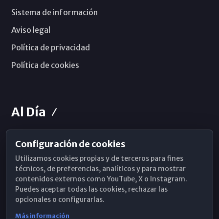
Sistema de información
Aviso legal
Política de privacidad
Política de cookies
Al Día
Configuración de cookies
Horarios de Misa
Utilizamos cookies propias y de terceros para fines
Hemeroteca
técnicos, de preferencias, analíticos y para mostrar
contenidos externos como YouTube, X o Instagram.
WhatsApp
Puedes aceptar todas las cookies, rechazar las
opcionales o configurarlas.
Más información