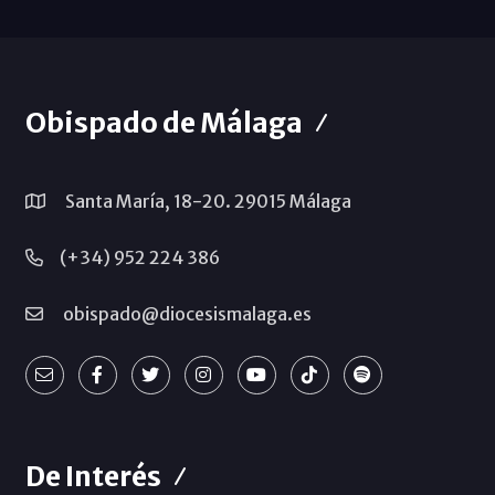
Obispado de Málaga
Santa María, 18-20. 29015 Málaga
(+34) 952 224 386
obispado@diocesismalaga.es
De Interés