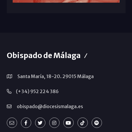
Obispado de Málaga
Santa María, 18-20. 29015 Málaga
(+34) 952 224 386
obispado@diocesismalaga.es