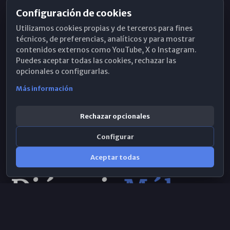
Configuración de cookies
Horarios de Misa
Utilizamos cookies propias y de terceros para fines
Hemeroteca
técnicos, de preferencias, analíticos y para mostrar
contenidos externos como YouTube, X o Instagram.
WhatsApp
Puedes aceptar todas las cookies, rechazar las
opcionales o configurarlas.
Más información
Rechazar opcionales
Configurar
Aceptar todas
Consulta IA
×
© 2026 Obispado de Málaga
Selecciona el área y realiza tu consulta