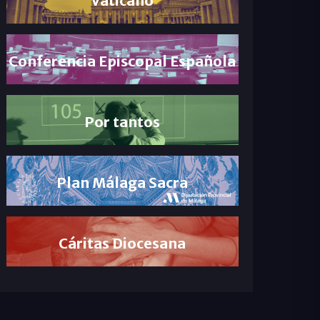
Conferencia Episcopal Española
Por tantos
Plan Málaga Sacra
Cáritas Diocesana