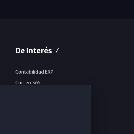
De Interés
Contabilidad ERP
Correo 365
Sistema de información
Aviso legal
Política de privacidad
Política de cookies