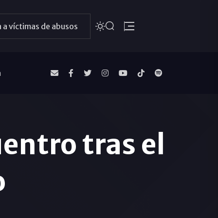
 a víctimas de abusos
a
ntro tras el
o