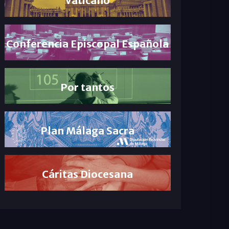
Conferencia Episcopal Española
Por tantos
Plan Málaga Sacra
Cáritas Diocesana