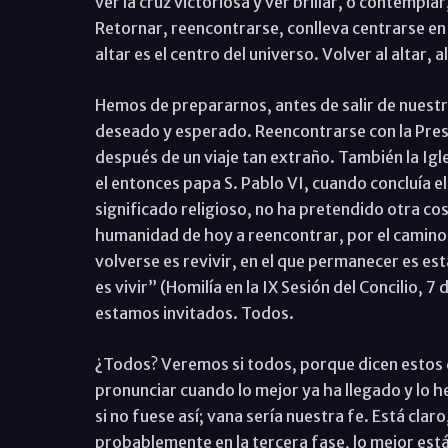
ver la cruz victoriosa y ver brillar, o contemplar,
Retornar, reencontrarse, conlleva centrarse en l
altar es el centro del universo. Volver al altar, a
Hemos de prepararnos, antes de salir de nuest
deseado y esperado. Reencontrarse con la Pres
después de un viaje tan extraño. También la Igl
el entonces papa S. Pablo VI, cuando concluía el
significado religioso, no ha pretendido otra cos
humanidad de hoy a reencontrar, por el camino d
volverse es revivir, en el que permanecer es est
es vivir” (Homilía en la IX Sesión del Concilio, 
estamos invitados. Todos.
¿Todos? Veremos si todos, porque dicen estos 
pronunciar cuando lo mejor ya ha llegado y lo 
si no fuese así; vana sería nuestra fe. Está claro
probablemente en la tercera fase, lo mejor está 