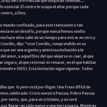
 la luz del Cirio Pascual que disipa las tinieblas…
o esencial. El centro lo ocupa el altar porque cada
l centro, a Dios.
ro mundo confinado, para este reencuentro tan
encia es un desafío, porque nunca hemos vuelto
esia hace años salió de un tiempo para entrar en otro y
 Concilio, dijo: “este Concilio, comprendido en su
a que ser una urgente y amistosa invitación a la
el amor, a aquel Dios del que alejarse es caer, al que
ar seguro, al que retornar es renacer, en el que habitar
7 diciembre 1965). Esta invitación sigue vigente. Todos
días que
lo peor está por llegar
. Una frase difícil de
hemos celebrado: Cristo nuestra Pascua. Pobre Pascua
, por tanto, que, para un cristiano, y no será
por llegar: un cielo nuevo y una tierra nueva. Mientras