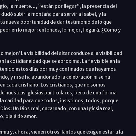
tagio, la muerte…, “están por llegar”, la presencia del
 dudó subir la montaña para servir a Isabel, y la
sta nueva oportunidad de dar testimonio de lo que
eor en lo mejor: entonces, lo mejor, llegará. ¿Cómo y
mejor? La visibilidad del altar conduce a la visibilidad
en la cotidianeidad que se aproxima. La fe visible en la
detenido estos días por muy confinados que hayamos
do, y ni se ha abandonado la celebración ni se ha
 en cada cristiano. Los cristianos, que no somos
 de nuestras iglesias particulares, pero de una forma
la caridad para que todos, insistimos, todos, porque
ios: Un Dios real, encarnado, con una Iglesia real,
o, ojalá de amor.
a y, ahora, vienen otros llantos que exigen estar a la