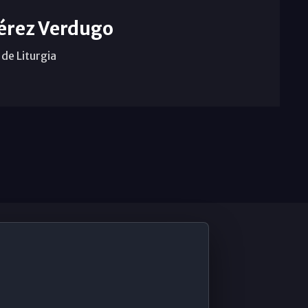
érez Verdugo
de Liturgia
De Interés