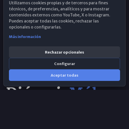
Utilizamos cookies propias y de terceros para fines
Hemeroteca
técnicos, de preferencias, analíticos y para mostrar
contenidos externos como YouTube, X o Instagram.
WhatsApp
Puedes aceptar todas las cookies, rechazar las
opcionales o configurarlas.
Más información
Rechazar opcionales
Configurar
Aceptar todas
Consulta IA
×
© 2026 Obispado de Málaga
Selecciona el área y realiza tu consulta