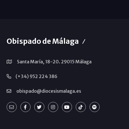
Obispado de Málaga
Santa María, 18-20. 29015 Málaga
(+34) 952 224 386
obispado@diocesismalaga.es