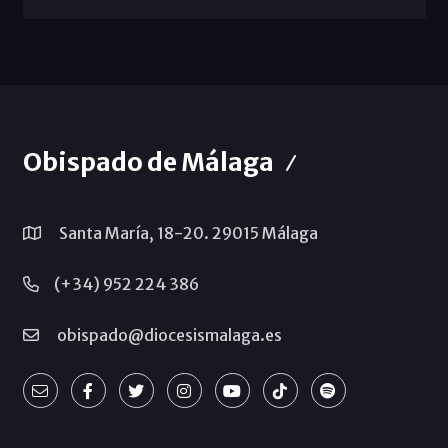
Obispado de Málaga
Santa María, 18-20. 29015 Málaga
(+34) 952 224 386
obispado@diocesismalaga.es