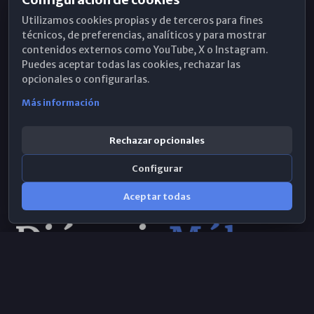
Horarios de Misa
Utilizamos cookies propias y de terceros para fines
Hemeroteca
técnicos, de preferencias, analíticos y para mostrar
contenidos externos como YouTube, X o Instagram.
WhatsApp
Puedes aceptar todas las cookies, rechazar las
opcionales o configurarlas.
Más información
Rechazar opcionales
Configurar
Aceptar todas
Consulta IA
×
© 2026 Obispado de Málaga
Selecciona el área y realiza tu consulta