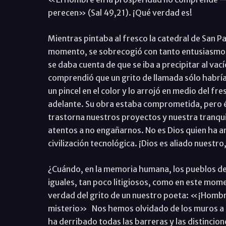
perecen» (Sal 49,21). ¡Qué verdad es!
Mientras pintaba al fresco la catedral de San Pa
momento, se sobrecogió con tanto entusiasmo p
se daba cuenta de que se iba a precipitar al va
comprendió que un grito de llamada sólo habría
un pincel en el color y lo arrojó en medio del fr
adelante. Su obra estaba comprometida, pero él
trastorna nuestros proyectos y nuestra tranqu
atentos a no engañarnos. No es Dios quien ha ar
civilización tecnológica. ¡Dios es aliado nuestro, 
¿Cuándo, en la memoria humana, los pueblos de t
iguales, tan poco litigiosos, como en este mo
verdad del grito de un nuestro poeta: «¡Hombre
misterio» Nos hemos olvidado de los muros a co
ha derribado todas las barreras y las distincion