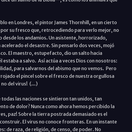
blo en Londres, el pintor James Thornhill, en un cierto
or su fresco que, retrocediendo para verlo mejor, no
cío desde los andamios. Un asistente, horrorizado,
 acelerado el desastre. Sin pensarlo dos veces, mojó
esco. El maestro, estupefacto, dio un salto hacia
 estaba a salvo. Así actúa a veces Dios con nosotros:
ilidad, para salvarnos del abismo que no vemos. Pero
rojado el pincel sobre el fresco de nuestra orgullosa
no del virus! (...)
odas las naciones se sintieron tan unidos, tan
mento de dolor? Nunca como ahora hemos percibido la
s, paz! Sobre la tierra postrada demasiado es el
nstruir. El virus no conoce fronteras. En un instante
es: de raza, de religión, de censo, de poder. No