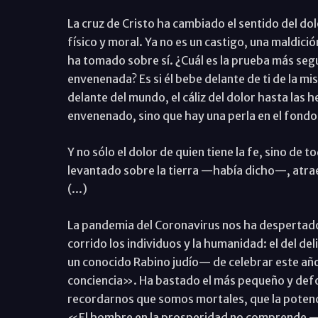
La cruz de Cristo ha cambiado el sentido del do
físico y moral. Ya no es un castigo, una maldició
ha tomado sobre sí. ¿Cuál es la prueba más segu
envenenada? Es si él bebe delante de ti de la mi
delante del mundo, el cáliz del dolor hasta las 
envenenado, sino que hay una perla en el fondo 
Y no sólo el dolor de quien tiene la fe, sino d
levantado sobre la tierra —había dicho—, atrae
(...)
La pandemia del Coronavirus nos ha despertad
corrido los individuos y la humanidad: el del d
un conocido Rabino judío— de celebrar este año 
conciencia». Ha bastado el más pequeño y defo
recordarnos que somos mortales, que la potencia
«El hombre en la prosperidad no comprende —di