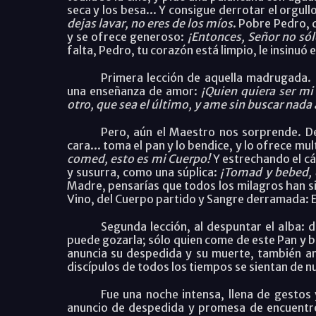
seca y los besa... Y consigue derrotar el orgul
dejas lavar, no eres de los míos
. Pobre Pedro,
y se ofrece generoso:
¡Entonces, Señor no sól
falta, Pedro, tu corazón está limpio, le insinuó
Primera lección de aquella madrugada. 
una enseñanza de amor:
¡Quien quiera ser mi 
otro, que sea el último, y ame sin buscar nada
Pero, aún el Maestro nos sorprende. De
cara... toma el pan y lo bendice, y lo ofrece mu
comed, esto es mi Cuerpo!
Y estrechando el cál
y susurra, como una súplica:
¡Tomad y bebed, 
Madre, pensarías que todos los milagros han si
Vino, del Cuerpo partido y Sangre derramada: E
Segunda lección, al despuntar el alba: d
puede gozarla; sólo quien come de este Pan y b
anuncia su despedida y su muerte, también anu
discípulos de todos los tiempos se sientan de nu
Fue una noche intensa, llena de gestos 
anuncio de despedida y promesa de encuentro