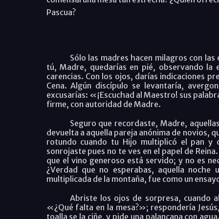
Pascua?
Sólo las madres hacen milagros con las 
tú, Madre, quedarías en pié, observando la 
carencias. Con los ojos, darías indicaciones pr
Cena. Algún discípulo se levantaría, averg
excusarías:
«¡Escuchad al Maestro! sus palabr
firme, con autoridad de Madre.
Seguro que recordaste, Madre, aquellas 
devuelta a aquella pareja anónima de novios, que
rotundo cuando tu Hijo multiplicó el pan y 
sonrojaste pues no te ves en el papel de Reina.
que el vino generoso está servido; y no es nec
¿Verdad que no esperabas, aquella noche 
multiplicada de la montaña, fue como un ensayo,
Abriste los ojos de sorpresa, cuando al 
«¿Qué falta en la mesa?»; respondería Jesús
toalla se la ciñe, y pide una palancana con agua..