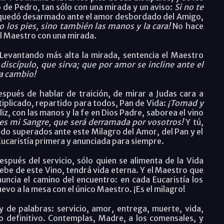
lo de Pedro, tan sólo con una mirada y un aviso:
Si no te
 quedó desarmado ante el amor desbordado del Amigo,
o los pies, sino también las manos y la cara!
No hace
 el Maestro con una mirada.
Levantando más alta la mirada, sentencia el Maestro
discípulo, que sirva; que por amor se incline ante el
 a cambio!
spués de hablar de traición, de mirar a Judas cara a
ltiplicado, repartido para todos, Pan de Vida:
¡Tomad y
iz, con las manos y la fe en Dios Padre, saborea el vino
es mi Sangre, que será derramada por vosotros!
Y tú,
do superados ante este Milagro del Amor, del Pan y el
ucaristía primera y anunciada para siempre.
espués del servicio, sólo quien se alimenta de la Vida
ebe de este Vino, tendrá vida eterna. Y el Maestro que
ncia el camino del encuentro: en cada Eucaristía los
evo a la mesa con el único Maestro. ¡Es el milagro!
y de palabras: servicio, amor, entrega, muerte, vida,
 definitivo. Contemplas, Madre, a los comensales, y