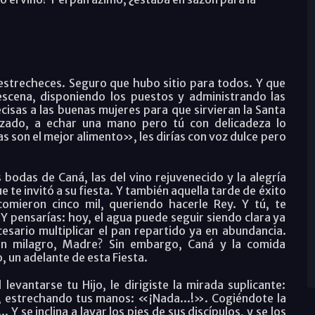
estrecheces. Seguro que hubo sitio para todos. Y que
escena, disponiendo los puestos y administrando las
ecisas a las buenas mujeres para que sirvieran la Santa
onzado, a echar una mano pero tú con delicadeza lo
as son el mejor alimento»
, les dirías con voz dulce pero
bodas de Caná, las del vino rejuvenecido y la alegría
 te invitó a su fiesta. Y también aquella tarde de éxito
comieron cinco mil, queriendo hacerle Rey. Y tú, te
 Y pensarías: hoy, el agua puede seguir siendo clara ya
esario multiplicar el pan repartido ya en abundancia.
un milagro, Madre? Sin embargo, Caná y la comida
 un adelante de esta Fiesta.
levantarse tu Hijo, le dirigiste la mirada suplicante:
, estrechando tus manos: «¡Nada...!». Cogiéndote la
. Y se inclina a lavar los pies de sus discípulos, y se los