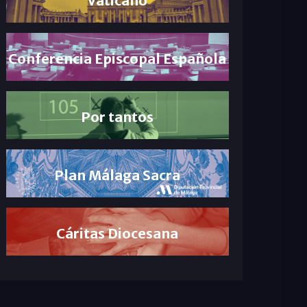
Conferencia Episcopal Española
Por tantos
Plan Málaga Sacra
Cáritas Diocesana