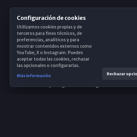
Configuración de cookies
Utilizamos cookies propias y de
Obispado de Málaga
terceros para fines técnicos, de
preferencias, analíticos y para
mostrar contenidos externos como
YouTube, X o Instagram. Puedes
Santa María, 18-20. 29015 Málaga
aceptar todas las cookies, rechazar
las opcionales o configurarlas.
(+34) 952 224 386
Rechazar opci
Más información
obispado@diocesismalaga.es