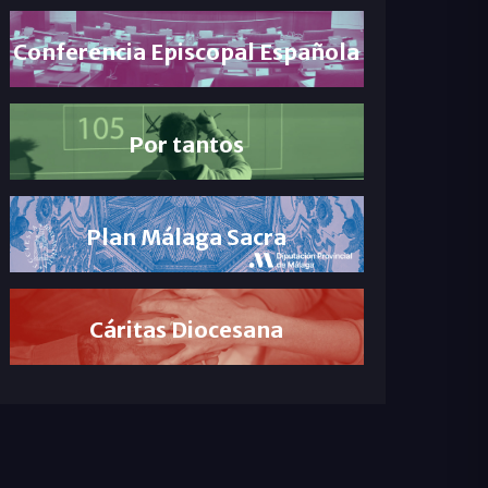
Conferencia Episcopal Española
Por tantos
Plan Málaga Sacra
Cáritas Diocesana