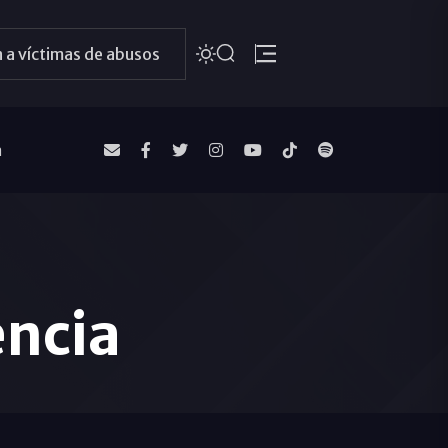
 a víctimas de abusos
a
encia