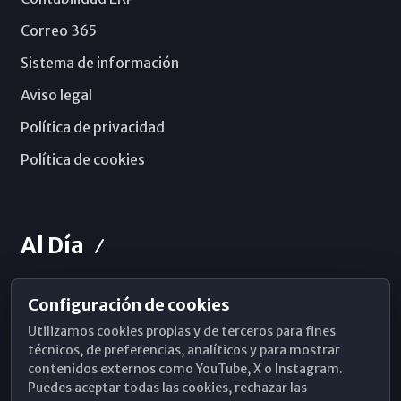
Correo 365
Sistema de información
Aviso legal
Política de privacidad
Política de cookies
Al Día
Configuración de cookies
Horarios de Misa
Utilizamos cookies propias y de terceros para fines
Hemeroteca
técnicos, de preferencias, analíticos y para mostrar
contenidos externos como YouTube, X o Instagram.
WhatsApp
Puedes aceptar todas las cookies, rechazar las