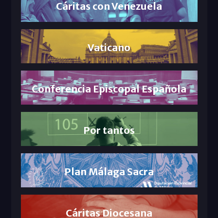
Cáritas con Venezuela
Vaticano
Conferencia Episcopal Española
Por tantos
Plan Málaga Sacra
Cáritas Diocesana