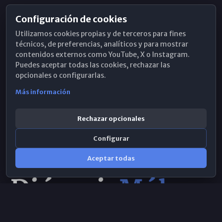
Configuración de cookies
Horarios de Misa
Utilizamos cookies propias y de terceros para fines
Hemeroteca
técnicos, de preferencias, analíticos y para mostrar
contenidos externos como YouTube, X o Instagram.
WhatsApp
Puedes aceptar todas las cookies, rechazar las
opcionales o configurarlas.
Más información
Rechazar opcionales
Configurar
Aceptar todas
Consulta IA
×
© 2026 Obispado de Málaga
Selecciona el área y realiza tu consulta