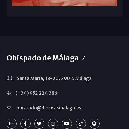
Obispado de Málaga
Santa María, 18-20. 29015 Málaga
(+34) 952 224 386
obispado@diocesismalaga.es