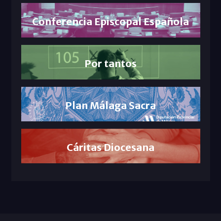
Conferencia Episcopal Española
Por tantos
Plan Málaga Sacra
Cáritas Diocesana