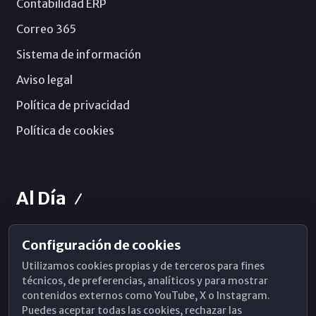
Contabilidad ERP
Correo 365
Sistema de información
Aviso legal
Política de privacidad
Política de cookies
Al Día
Configuración de cookies
Horarios de Misa
Utilizamos cookies propias y de terceros para fines
Hemeroteca
técnicos, de preferencias, analíticos y para mostrar
contenidos externos como YouTube, X o Instagram.
WhatsApp
Puedes aceptar todas las cookies, rechazar las