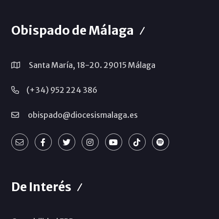
Obispado de Málaga
Santa María, 18-20. 29015 Málaga
(+34) 952 224 386
obispado@diocesismalaga.es
De Interés