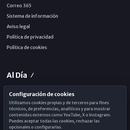
Correo 365
Sistema de información
Aviso legal
Política de privacidad
Política de cookies
Al Día
Configuración de cookies
Horarios de Misa
Utilizamos cookies propias y de terceros para fines
Hemeroteca
técnicos, de preferencias, analíticos y para mostrar
contenidos externos como YouTube, X o Instagram.
WhatsApp
Puedes aceptar todas las cookies, rechazar las
opcionales o configurarlas.