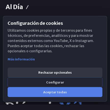
Al Día
Configuración de cookies
Horarios de Misa
Utilizamos cookies propias y de terceros para fines
Hemeroteca
técnicos, de preferencias, analíticos y para mostrar
contenidos externos como YouTube, X o Instagram.
WhatsApp
Puedes aceptar todas las cookies, rechazar las
opcionales o configurarlas.
Más información
Rechazar opcionales
Configurar
Aceptar todas