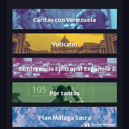
Cáritas con Venezuela
Vaticano
Conferencia Episcopal Española
Por tantos
Plan Málaga Sacra