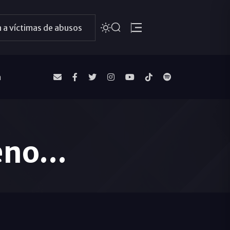
 a víctimas de abusos
a
no...