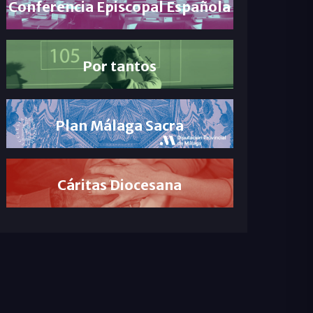
Conferencia Episcopal Española
Por tantos
Plan Málaga Sacra
Cáritas Diocesana