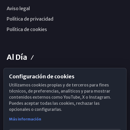
Aviso legal
Política de privacidad
Política de cookies
Al Día
Configuración de cookies
Horarios de Misa
Utilizamos cookies propias y de terceros para fines
Hemeroteca
técnicos, de preferencias, analíticos y para mostrar
contenidos externos como YouTube, X o Instagram.
WhatsApp
Puedes aceptar todas las cookies, rechazar las
opcionales o configurarlas.
Más información