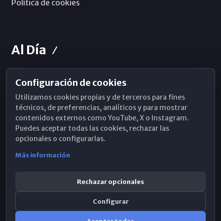
Política de cookies
Al Día
Configuración de cookies
Horarios de Misa
Utilizamos cookies propias y de terceros para fines
Hemeroteca
técnicos, de preferencias, analíticos y para mostrar
contenidos externos como YouTube, X o Instagram.
WhatsApp
Puedes aceptar todas las cookies, rechazar las
opcionales o configurarlas.
Más información
Rechazar opcionales
Configurar